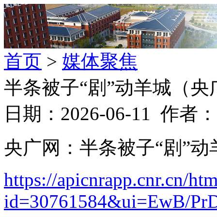
首页
>
媒体聚焦
半条被子“剧”动羊城（央
日期：2026-06-11 作
央广网：半条被子“剧”动
https://apicnrapp.cnr.cn/ht
id=30761584&ui=EwB/PrD