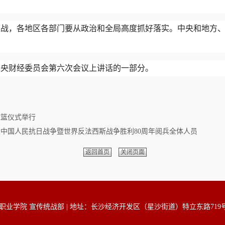
久战，各地区各部门要从政治和全局高度抓好落实。中央和地方
届中央财经委员会第六次会议上讲话的一部分。
花篮仪式举行
中国人民抗日战争暨世界反法西斯战争胜利80周年阅兵全体人员
返回首页
关闭页面
业学院 宣传统战部 | 地址：长沙经济开发区（星沙街道）特立东路719号 | 