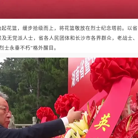
抬起花篮，缓步拾级而上，将花篮敬放在烈士纪念塔前。以
联及无党派人士，省各人民团体和长沙市各界群众，老战士、
烈士永垂不朽”格外醒目。