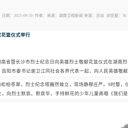
日期：2025-09-30 作者：来源：湖南卫视新闻 来源：总站 浏览量：
36
献花篮仪式举行
湖南省暨长沙市烈士纪念日向英雄烈士敬献花篮仪式在湖南烈
、岳阳市委书记谢卫江同社会各界代表一起，向人民英雄敬献
内松柏苍翠，烈士纪念塔巍然耸立，现场静穆庄严。9时整，
立，向烈士默哀。默哀毕，手持鲜花的少年儿童高唱《我们是