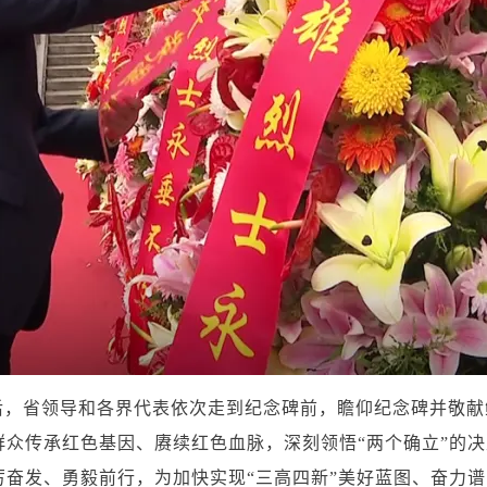
后，省领导和各界代表依次走到纪念碑前，瞻仰纪念碑并敬献
众传承红色基因、赓续红色血脉，深刻领悟“两个确立”的决
厉奋发、勇毅前行，为加快实现“三高四新”美好蓝图、奋力